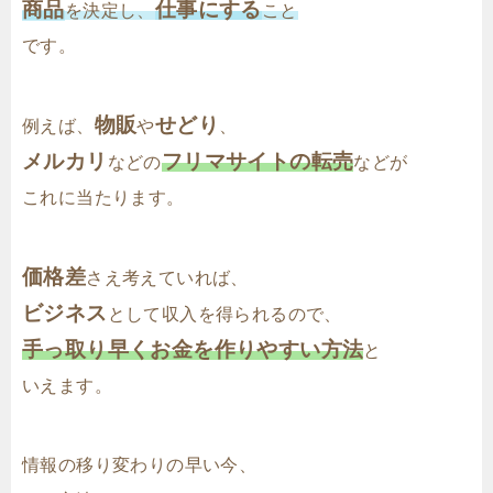
商品
仕事にする
を決定し、
こと
です。
物販
せどり
例えば、
や
、
メルカリ
フリマサイトの転売
などの
などが
これに当たります。
価格差
さえ考えていれば、
ビジネス
として収入を得られるので、
手っ取り早くお金を作りやすい方法
と
いえます。
情報の移り変わりの早い今、