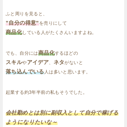
ふと周りを見ると、
”自分の得意”
を売りにして
商品化
している人がたくさんいますよね。
商品化
でも、自分には
するほどの
スキル
アイデア
ネタ
や
、
がないと
落ち込んでいる
人は多いと思います。
起業する約3年半前の私もそうでした。
会社勤めとは別に副収入として自分で稼げる
ようになりたいな～