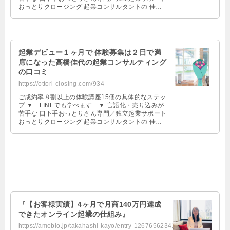
おっとりクロージング 起業コンサルタントの 佳代
（かよ）です。 〜受講 …
起業デビュー１ヶ月で 体験募集は２日で満
席になった高橋佳代の起業コンサルティング
の口コミ
https://ottori-closing.com/934
ご成約率８割以上の体験講座15個の具体的なステッ
プ ▼ LINEでも学べます ▼ 言語化・売り込みが
苦手な 口下手おっとりさん専門／独立起業サポート
おっとりクロージング 起業コンサルタントの 佳代
（かよ）です。 〜受講 …
『【お客様実績】4ヶ月で月商140万円達成
できたオンライン起業の仕組み』
https://ameblo.jp/takahashi-kayo/entry-12676562341.html