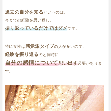
過去の自分を知る
というのは、
今までの経験を思い返し、
振り返っているだけではダメ
です。
感覚派タイプ
特に女性は
の人が多いので、
経験を振り返る
のと同時に
自分の感情について
思い出す
必要がありま
す。