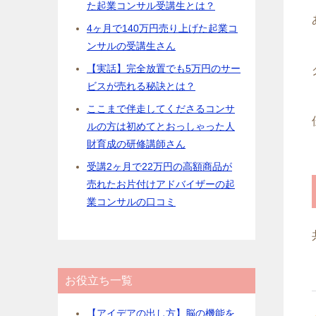
た起業コンサル受講生とは？
4ヶ月で140万円売り上げた起業コ
ンサルの受講生さん
【実話】完全放置でも5万円のサー
ビスが売れる秘訣とは？
ここまで伴走してくださるコンサ
ルの方は初めてとおっしゃった人
財育成の研修講師さん
受講2ヶ月で22万円の高額商品が
売れたお片付けアドバイザーの起
業コンサルの口コミ
お役立ち一覧
【アイデアの出し方】脳の機能を