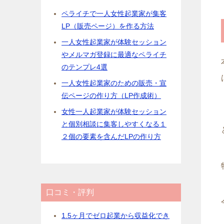
ペライチで一人女性起業家が集客
LP（販売ページ）を作る方法
一人女性起業家が体験セッション
やメルマガ登録に最適なペライチ
のテンプレ4選
一人女性起業家のための販売・宣
伝ページの作り方（LP作成術）
女性一人起業家が体験セッション
と個別相談に集客しやすくなる１
２個の要素を含んだLPの作り方
口コミ・評判
1.5ヶ月でゼロ起業から収益化でき