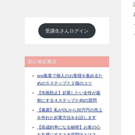
受講生さんログイン
初心者起業法
sns集客で個人のお客様を集めるた
めの５ステップと２個のコツ
【失敗防止】起業したい女性が最
初にする４ステップと40の質問
【暴露】私がOLから30万円の売上
を作れた起業方法をお話します
【高成約率になる秘密】お客の心
を丸裸にする３大質問法とは？