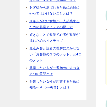
お客様から選ばれるために絶対に
やってはいけないこととは？
スキルがない女性が一人起業する
ための起業アイデアの探し方
好きなことで起業初心者が起業が
進むための４ステップ
見込み客と読者の理解に欠かせな
い「お客様の３つのノット」と4つ
のノット
起業したい人が一番初めにすべき
２つの質問とは
起業したい女性が起業するために
知るべき【○○教育】とは？