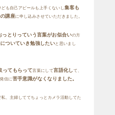
集客も
けども自己アピールも上手くないし
んの講座
に申し込みさせていただきました。
おっとりっていう言葉がお似合い
の方
んについていき勉強したい
と思いまし
取ってもらって
言語化し
言葉にして
て、
苦手意識がなくなりました。
発信に
で私、主婦しててちょっとカメラ活動してた