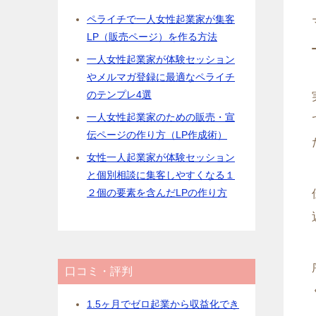
ペライチで一人女性起業家が集客
LP（販売ページ）を作る方法
一人女性起業家が体験セッション
やメルマガ登録に最適なペライチ
のテンプレ4選
一人女性起業家のための販売・宣
伝ページの作り方（LP作成術）
女性一人起業家が体験セッション
と個別相談に集客しやすくなる１
２個の要素を含んだLPの作り方
口コミ・評判
1.5ヶ月でゼロ起業から収益化でき