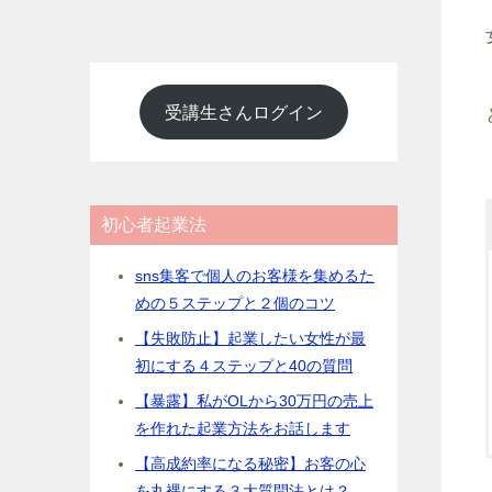
受講生さんログイン
初心者起業法
sns集客で個人のお客様を集めるた
めの５ステップと２個のコツ
【失敗防止】起業したい女性が最
初にする４ステップと40の質問
【暴露】私がOLから30万円の売上
を作れた起業方法をお話します
【高成約率になる秘密】お客の心
を丸裸にする３大質問法とは？