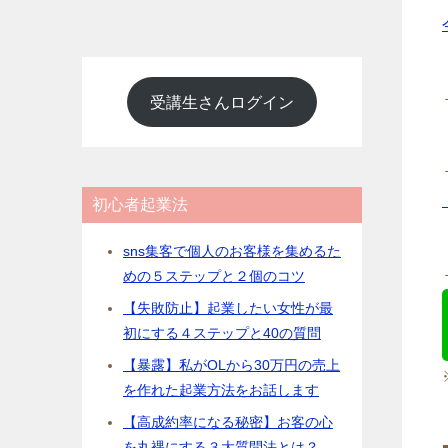
受講生さんログイン
初心者起業法
sns集客で個人のお客様を集めるた
めの５ステップと２個のコツ
【失敗防止】起業したい女性が最
初にする４ステップと40の質問
【暴露】私がOLから30万円の売上
を作れた起業方法をお話します
【高成約率になる秘密】お客の心
を丸裸にする３大質問法とは？