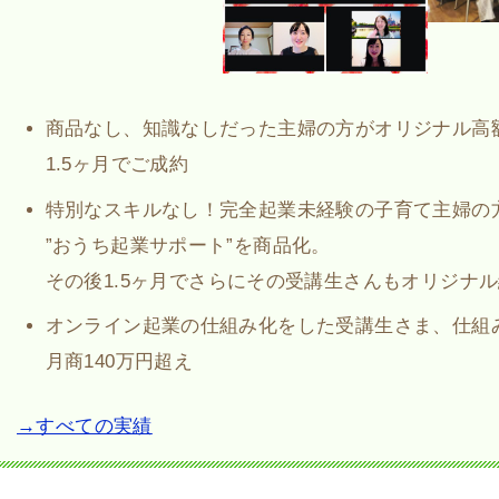
商品なし、知識なしだった主婦の方がオリジナル高
1.5ヶ月でご成約
特別なスキルなし！完全起業未経験の子育て主婦の
”おうち起業サポート”を商品化。
その後1.5ヶ月でさらにその受講生さんもオリジナ
オンライン起業の仕組み化をした受講生さま、仕組
月商140万円超え
→すべての実績