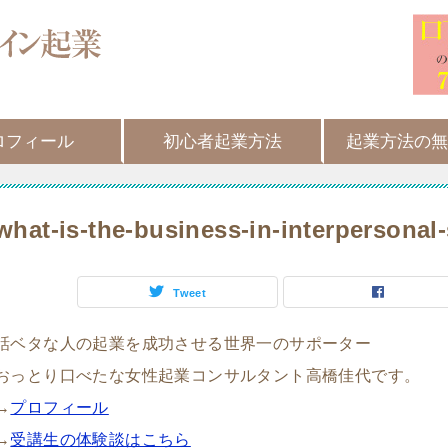
ロフィール
初心者起業方法
起業方法の無
what-is-the-business-in-interpersonal-
Tweet
話ベタな人の起業を成功させる世界一のサポーター
おっとり口べたな女性起業コンサルタント高橋佳代です。
→
プロフィール
→
受講生の体験談はこちら