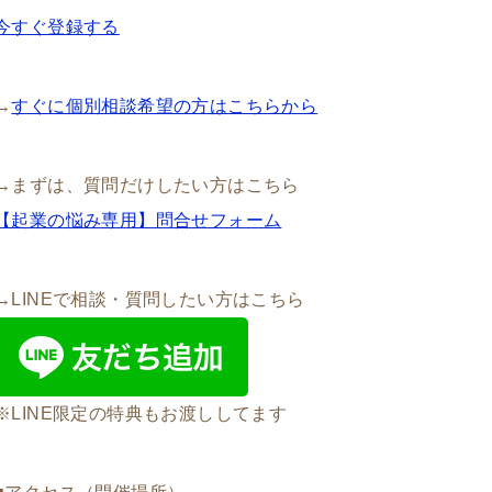
今すぐ登録する
→
すぐに個別相談希望の方はこちらから
→まずは、質問だけしたい方はこちら
【起業の悩み専用】問合せフォーム
→LINEで相談・質問したい方はこちら
※LINE限定の特典もお渡ししてます