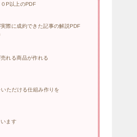
０P以上のPDF
実際に成約できた記事の解説PDF
術
ば売れる商品が作れる
をいただける仕組み作りを
ています