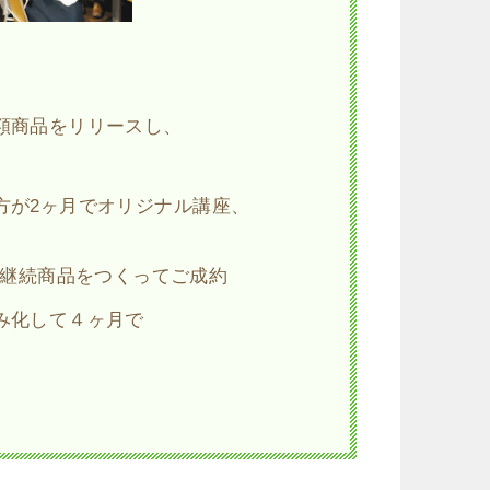
額商品をリリースし、
方が2ヶ月でオリジナル講座、
ル継続商品をつくってご成約
み化して４ヶ月で