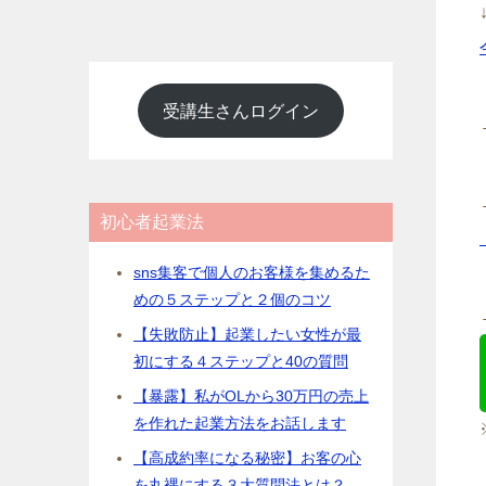
受講生さんログイン
初心者起業法
sns集客で個人のお客様を集めるた
めの５ステップと２個のコツ
【失敗防止】起業したい女性が最
初にする４ステップと40の質問
【暴露】私がOLから30万円の売上
を作れた起業方法をお話します
【高成約率になる秘密】お客の心
を丸裸にする３大質問法とは？