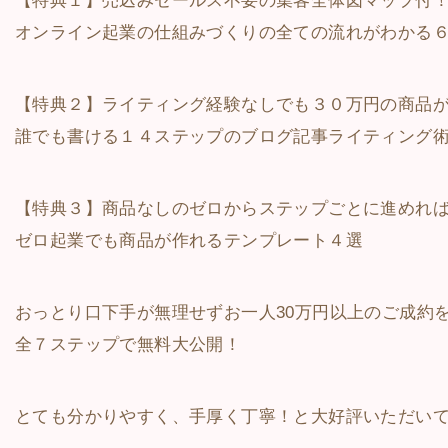
【特典１】売込みセールス不要の集客全体図マップ付
オンライン起業の仕組みづくりの全ての流れがわかる６
【特典２】ライティング経験なしでも３０万円の商品が
誰でも書ける１４ステップのブログ記事ライティング
【特典３】商品なしのゼロからステップごとに進めれ
ゼロ起業でも商品が作れるテンプレート４選
おっとり口下手が無理せずお一人30万円以上のご成約
全７ステップで無料大公開！
とても分かりやすく、手厚く丁寧！と大好評いただい