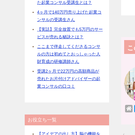
た起業コンサル受講生とは？
4ヶ月で140万円売り上げた起業コ
ンサルの受講生さん
【実話】完全放置でも5万円のサー
ビスが売れる秘訣とは？
ここまで伴走してくださるコンサ
こ
ルの方は初めてとおっしゃった人
財育成の研修講師さん
受講2ヶ月で22万円の高額商品が
売れたお片付けアドバイザーの起
業コンサルの口コミ
お役立ち一覧
【アイデアの出し方】脳の機能を