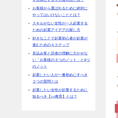
お客様から選ばれるために絶対に
やってはいけないこととは？
スキルがない女性が一人起業する
ための起業アイデアの探し方
好きなことで起業初心者が起業が
進むための４ステップ
見込み客と読者の理解に欠かせな
い「お客様の３つのノット」と4つ
のノット
起業したい人が一番初めにすべき
２つの質問とは
起業したい女性が起業するために
知るべき【○○教育】とは？