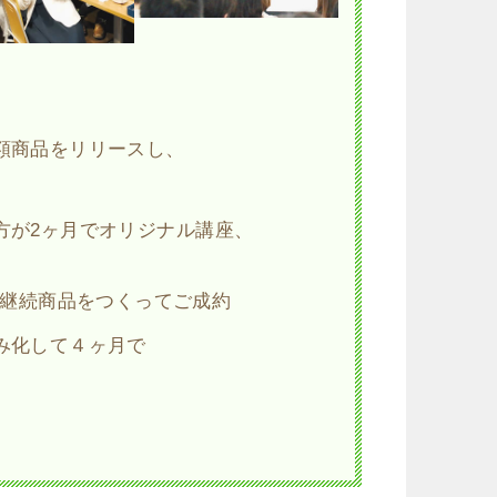
額商品をリリースし、
方が2ヶ月でオリジナル講座、
ル継続商品をつくってご成約
み化して４ヶ月で