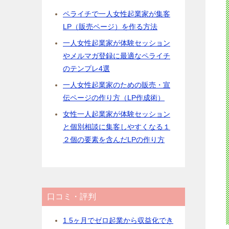
ペライチで一人女性起業家が集客
LP（販売ページ）を作る方法
一人女性起業家が体験セッション
やメルマガ登録に最適なペライチ
のテンプレ4選
一人女性起業家のための販売・宣
伝ページの作り方（LP作成術）
女性一人起業家が体験セッション
と個別相談に集客しやすくなる１
２個の要素を含んだLPの作り方
口コミ・評判
1.5ヶ月でゼロ起業から収益化でき