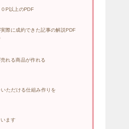
！
０P以上のPDF
実際に成約できた記事の解説PDF
術
ば売れる商品が作れる
をいただける仕組み作りを
ています