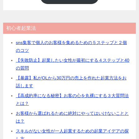
初心者起業法
sns集客で個人のお客様を集めるための５ステップと２個
のコツ
【失敗防止】起業したい女性が最初にする４ステップと40
の質問
【暴露】私がOLから30万円の売上を作れた起業方法をお
話します
【高成約率になる秘密】お客の心を丸裸にする３大質問法
とは？
お客様から選ばれるために絶対にやってはいけないことと
は？
スキルがない女性が一人起業するための起業アイデアの探
し方