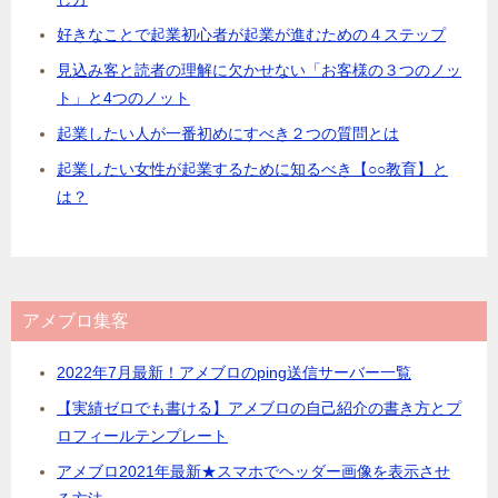
好きなことで起業初心者が起業が進むための４ステップ
見込み客と読者の理解に欠かせない「お客様の３つのノッ
ト」と4つのノット
起業したい人が一番初めにすべき２つの質問とは
起業したい女性が起業するために知るべき【○○教育】と
は？
アメブロ集客
2022年7月最新！アメブロのping送信サーバー一覧
【実績ゼロでも書ける】アメブロの自己紹介の書き方とプ
ロフィールテンプレート
アメブロ2021年最新★スマホでヘッダー画像を表示させ