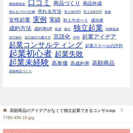
口コミ
商品づくり
商品作成
個別相談会
売れる方法
売れるブログ記事
売上30万円
売上100万円
失敗
実例
実績
女性起業
対人サポート
成功者
独立起業
成約方法
成約率UP
投資
独立
目標達成
言語化
起業アイデア
自己紹介
自己紹介の書き方
評判
起業コンサルティング
起業スクールの評判
起業初心者
起業失敗
起業未経験
高額商品
高単価
高成約率
高額商品づくり
高額商品のアイデアがなくて独立起業できるコンサルtop
7780-490-10.jpg