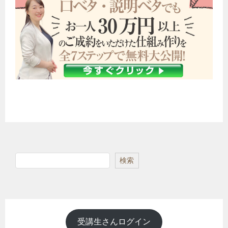
検
検索
索
受講生さんログイン