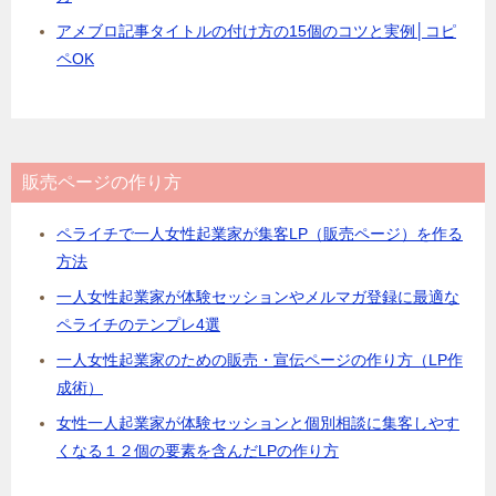
アメブロ記事タイトルの付け方の15個のコツと実例│コピ
ペOK
販売ページの作り方
ペライチで一人女性起業家が集客LP（販売ページ）を作る
方法
一人女性起業家が体験セッションやメルマガ登録に最適な
ペライチのテンプレ4選
一人女性起業家のための販売・宣伝ページの作り方（LP作
成術）
女性一人起業家が体験セッションと個別相談に集客しやす
くなる１２個の要素を含んだLPの作り方