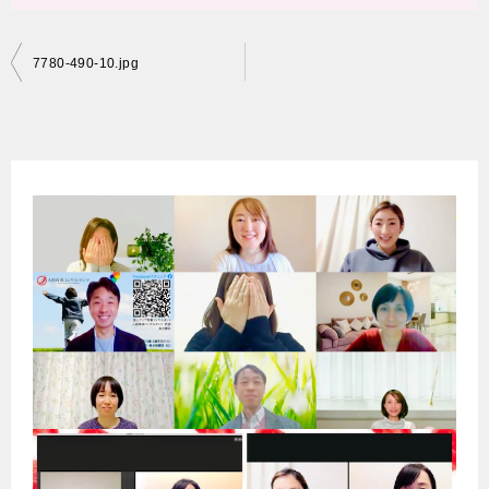
投
7780-490-10.jpg
稿
ナ
ビ
ゲ
ー
シ
ョ
ン