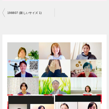
投
198807 (新しいサイズ 1)
稿
ナ
ビ
ゲ
ー
シ
ョ
ン