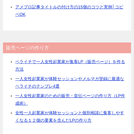
アメブロ記事タイトルの付け方の15個のコツと実例│コピ
ペOK
販売ページの作り方
ペライチで一人女性起業家が集客LP（販売ページ）を作る
方法
一人女性起業家が体験セッションやメルマガ登録に最適な
ペライチのテンプレ4選
一人女性起業家のための販売・宣伝ページの作り方（LP作
成術）
女性一人起業家が体験セッションと個別相談に集客しやす
くなる１２個の要素を含んだLPの作り方