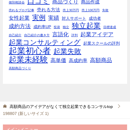
口コミ
商品づくり
商品作成
個別相談会
売れる方法
売れるブログ記事
売上30万円
売上100万円
失敗
実例
実績
女性起業
対人サポート
成功者
独立起業
成約方法
成約率UP
投資
独立
目標達成
言語化
起業アイデア
自己紹介
自己紹介の書き方
評判
起業コンサルティング
起業スクールの評判
起業初心者
起業失敗
起業未経験
高額商品
高単価
高成約率
高額商品づくり
高額商品のアイデアがなくて独立起業できるコンサルtop
198807 (新しいサイズ 1)
メインメニュー