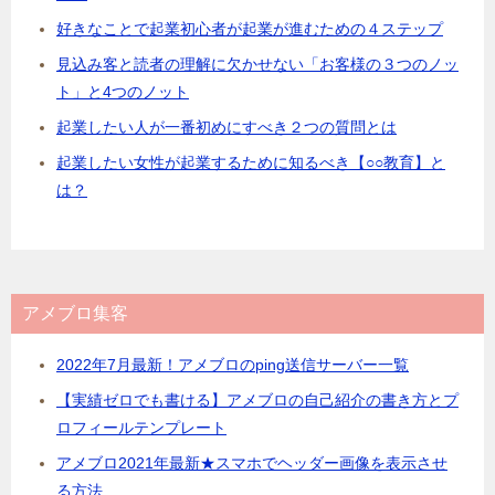
好きなことで起業初心者が起業が進むための４ステップ
見込み客と読者の理解に欠かせない「お客様の３つのノッ
ト」と4つのノット
起業したい人が一番初めにすべき２つの質問とは
起業したい女性が起業するために知るべき【○○教育】と
は？
アメブロ集客
2022年7月最新！アメブロのping送信サーバー一覧
【実績ゼロでも書ける】アメブロの自己紹介の書き方とプ
ロフィールテンプレート
アメブロ2021年最新★スマホでヘッダー画像を表示させ
る方法