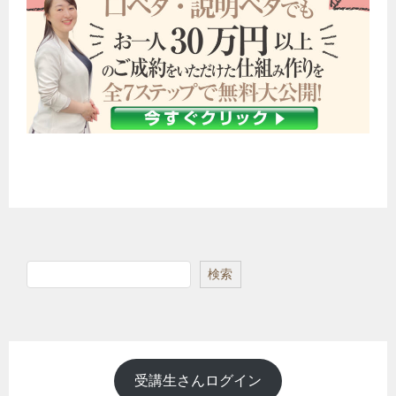
検
検索
索
受講生さんログイン