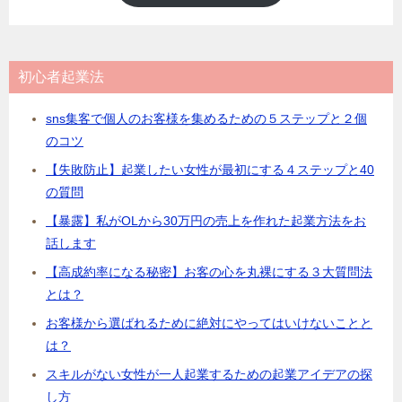
初心者起業法
sns集客で個人のお客様を集めるための５ステップと２個
のコツ
【失敗防止】起業したい女性が最初にする４ステップと40
の質問
【暴露】私がOLから30万円の売上を作れた起業方法をお
話します
【高成約率になる秘密】お客の心を丸裸にする３大質問法
とは？
お客様から選ばれるために絶対にやってはいけないことと
は？
スキルがない女性が一人起業するための起業アイデアの探
し方