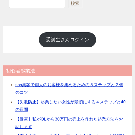
検
検索
索
受講生さんログイン
初心者起業法
sns集客で個人のお客様を集めるための５ステップと２個
のコツ
【失敗防止】起業したい女性が最初にする４ステップと40
の質問
【暴露】私がOLから30万円の売上を作れた起業方法をお
話します