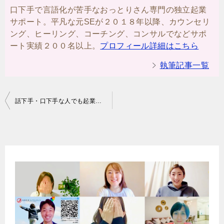
口下手で言語化が苦手なおっとりさん専門の独立起業
サポート。平凡な元SEが２０１８年以降、カウンセリ
ング、ヒーリング、コーチング、コンサルでなどサポ
ート実績２００名以上。
プロフィール詳細はこちら
執筆記事一覧
投
話下手・口下手な人でも起業でスラスラさんに勝てる方法とは？ピン01
稿
ナ
ビ
ゲ
ー
シ
ョ