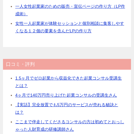
一人女性起業家のための販売・宣伝ページの作り方（LP作
成術）
女性一人起業家が体験セッションと個別相談に集客しやす
くなる１２個の要素を含んだLPの作り方
口コミ・評判
1.5ヶ月でゼロ起業から収益化できた起業コンサル受講生
とは？
4ヶ月で140万円売り上げた起業コンサルの受講生さん
【実話】完全放置でも5万円のサービスが売れる秘訣と
は？
ここまで伴走してくださるコンサルの方は初めてとおっし
ゃった人財育成の研修講師さん