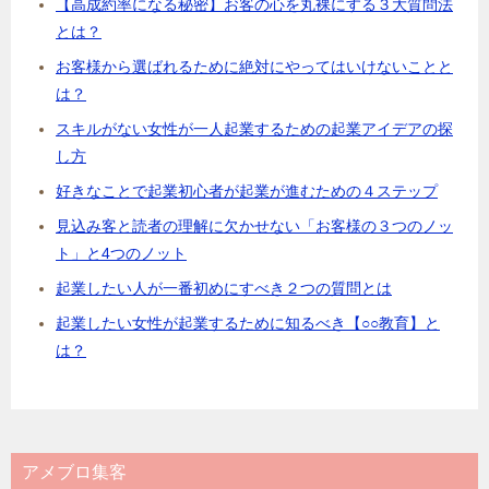
【高成約率になる秘密】お客の心を丸裸にする３大質問法
とは？
お客様から選ばれるために絶対にやってはいけないことと
は？
スキルがない女性が一人起業するための起業アイデアの探
し方
好きなことで起業初心者が起業が進むための４ステップ
見込み客と読者の理解に欠かせない「お客様の３つのノッ
ト」と4つのノット
起業したい人が一番初めにすべき２つの質問とは
起業したい女性が起業するために知るべき【○○教育】と
は？
アメブロ集客