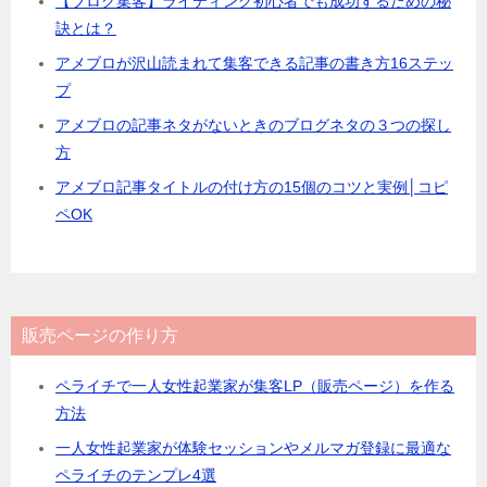
【ブログ集客】ライティング初心者でも成功するための秘
訣とは？
アメブロが沢山読まれて集客できる記事の書き方16ステッ
プ
アメブロの記事ネタがないときのブログネタの３つの探し
方
アメブロ記事タイトルの付け方の15個のコツと実例│コピ
ペOK
販売ページの作り方
ペライチで一人女性起業家が集客LP（販売ページ）を作る
方法
一人女性起業家が体験セッションやメルマガ登録に最適な
ペライチのテンプレ4選