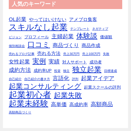
人気のキーワード
OL起業
やってはいけない
アメブロ集客
スキルなし起業
テンプレート
ネガティブ
体験談
主婦起業
プロフィール
価値観
ビジョン
口コミ
商品づくり
商品作成
個別相談会
売れる方法
売れるブログ記事
売上30万円
売上100万円
失敗
実例
実績
女性起業
対人サポート
成功者
独立起業
成約方法
成約率UP
投資
独立
目標達成
言語化
起業アイデア
自己紹介
自己紹介の書き方
評判
起業コンサルティング
起業スクールの評判
起業初心者
起業失敗
起業未経験
高額商品
高単価
高成約率
高額商品づくり