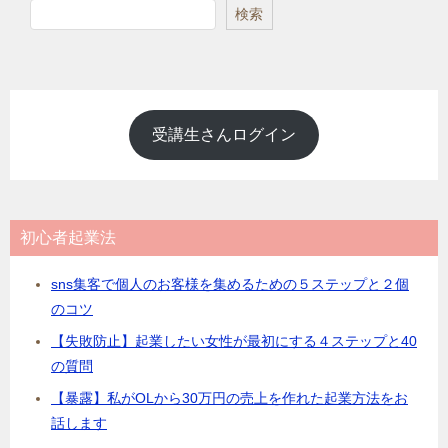
検
検索
索
受講生さんログイン
初心者起業法
sns集客で個人のお客様を集めるための５ステップと２個
のコツ
【失敗防止】起業したい女性が最初にする４ステップと40
の質問
【暴露】私がOLから30万円の売上を作れた起業方法をお
話します