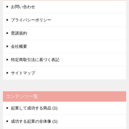
お問い合わせ
プライバシーポリシー
受講規約
会社概要
特定商取引法に基づく表記
サイトマップ
コンテンツ一覧
起業して成功する商品 (1)
成功する起業の全体像 (1)