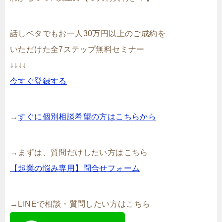
話しベタでもお一人30万円以上のご成約を
いただけた全7ステップ無料セミナー
↓↓↓↓
今すぐ登録する
→
すぐに個別相談希望の方はこちらから
→まずは、質問だけしたい方はこちら
【起業の悩み専用】問合せフォーム
→LINEで相談・質問したい方はこちら