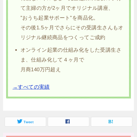
て主婦の方が2ヶ月でオリジナル講座、
”おうち起業サポート”を商品化。
その後1.5ヶ月でさらにその受講生さんもオ
リジナル継続商品をつくってご成約
オンライン起業の仕組み化をした受講生さ
ま、仕組み化して４ヶ月で
月商140万円超え
→すべての実績
Tweet