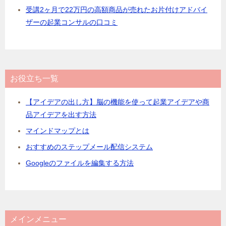
受講2ヶ月で22万円の高額商品が売れたお片付けアドバイ
ザーの起業コンサルの口コミ
お役立ち一覧
【アイデアの出し方】脳の機能を使って起業アイデアや商
品アイデアを出す方法
マインドマップとは
おすすめのステップメール配信システム
Googleのファイルを編集する方法
メインメニュー