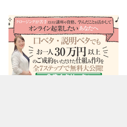
© 2021 おっとりクロージング®︎起業コンサルティング公式サイト