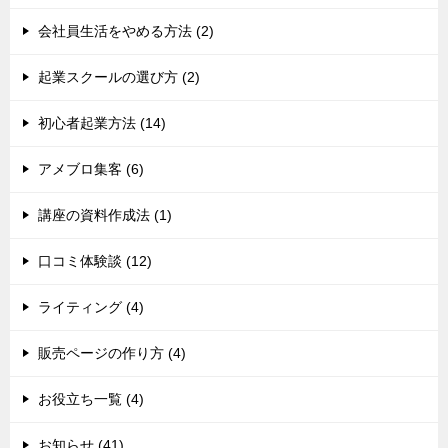
会社員生活をやめる方法 (2)
起業スクールの選び方 (2)
初心者起業方法 (14)
アメブロ集客 (6)
講座の資料作成法 (1)
口コミ体験談 (12)
ライティング (4)
販売ページの作り方 (4)
お役立ち一覧 (4)
お知らせ (41)