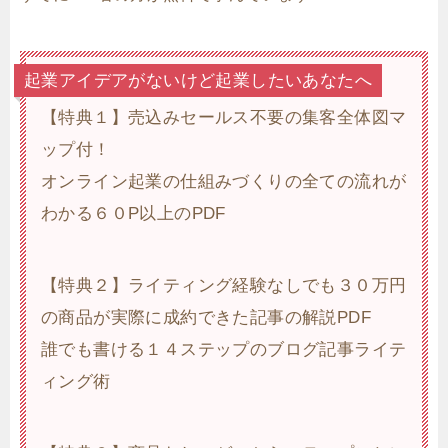
起業アイデアがないけど起業したいあなたへ
【特典１】売込みセールス不要の集客全体図マ
ップ付！
オンライン起業の仕組みづくりの全ての流れが
わかる６０P以上のPDF
【特典２】ライティング経験なしでも３０万円
の商品が実際に成約できた記事の解説PDF
誰でも書ける１４ステップのブログ記事ライテ
ィング術