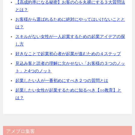
【高成約率になる秘密】お客の心を丸裸にする３大質問法
とは？
お客様から選ばれるために絶対にやってはいけないことと
は？
スキルがない女性が一人起業するための起業アイデアの探
し方
好きなことで起業初心者が起業が進むための４ステップ
見込み客と読者の理解に欠かせない「お客様の３つのノッ
ト」と4つのノット
起業したい人が一番初めにすべき２つの質問とは
起業したい女性が起業するために知るべき【○○教育】と
は？
アメブロ集客