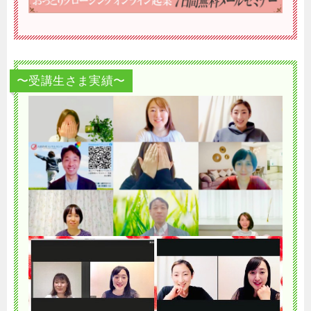
〜受講生さま実績〜