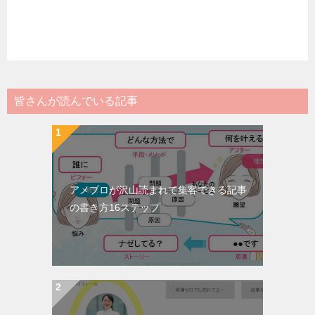
皆さんが読んでいる記事
アメブロが沢山読まれて集客できる記事
の書き方16ステップ