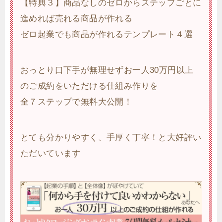
【特典３】商品なしのゼロからステップごとに
進めれば売れる商品が作れる
ゼロ起業でも商品が作れるテンプレート４選
おっとり口下手が無理せずお一人30万円以上
のご成約をいただける仕組み作りを
全７ステップで無料大公開！
とても分かりやすく、手厚く丁寧！と大好評い
ただいています