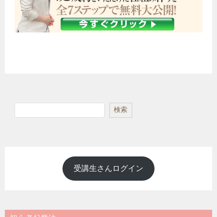
検
検索
索
受講生さんログイン