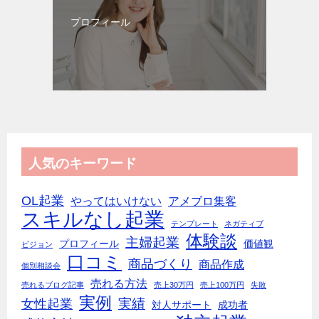
プロフィール
人気のキーワード
OL起業
やってはいけない
アメブロ集客
スキルなし起業
テンプレート
ネガティブ
体験談
主婦起業
プロフィール
価値観
ビジョン
口コミ
商品づくり
商品作成
個別相談会
売れる方法
売れるブログ記事
売上30万円
売上100万円
失敗
実例
実績
女性起業
対人サポート
成功者