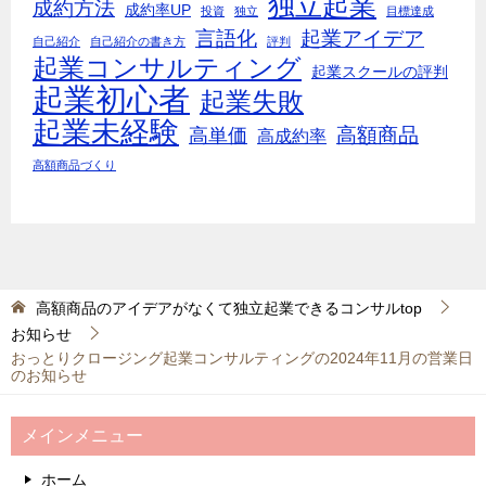
独立起業
成約方法
成約率UP
投資
独立
目標達成
言語化
起業アイデア
自己紹介
自己紹介の書き方
評判
起業コンサルティング
起業スクールの評判
起業初心者
起業失敗
起業未経験
高額商品
高単価
高成約率
高額商品づくり
高額商品のアイデアがなくて独立起業できるコンサルtop
お知らせ
おっとりクロージング起業コンサルティングの2024年11月の営業日
のお知らせ
メインメニュー
ホーム